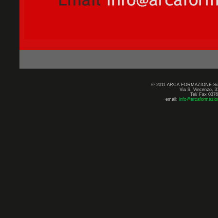
© 2011 ARCA FORMAZIONE Società C
Via S. Vincenzo, 3
Tel/ Fax 0376
email:
info@arcaformazio